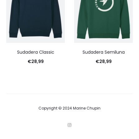
Sudadera Classic
Sudadera Semiluna
€
28,99
€
28,99
Copyright © 2024 Marine Chupin
I
n
s
t